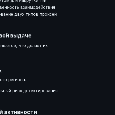
нтом для накрутки ПФ
твенность взаимодействия
ование двух типов проксей
овой выдаче
ншетов, что делает их
.
ого региона.
льный риск детектирования
ой активности