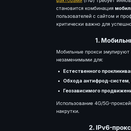
факторами
(ПФ) требует иннов
становится комбинация
мобил
пользователей с сайтом и про
критически важно для успешн
1. Мобильн
Мобильные прокси эмулируют 
незаменимыми для:
Естественного прокликива
Обхода антифрод-систем
Геозависимого продвижен
Использование 4G/5G-проксей
накрутки.
2. IPv6-прок