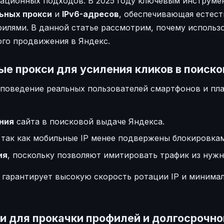
ационных подходов. В 2025 году ключевым инструме
ьных прокси
и
IPv6-адресов
, обеспечивающая естес
филями. В данной статье рассмотрим, почему использ
ого продвижения в Яндекс.
ые прокси для усиления кликов в поиск
поведение реальных пользователей смартфонов и пла
ния
сайта в поисковой выдаче Яндекса.
, так как мобильные IP менее подвержены блокировкам
ия
, поскольку позволяют имитировать трафик из нужн
 гарантирует высокую скорость ротации IP и минима
си для прокачки профилей и долгосрочн