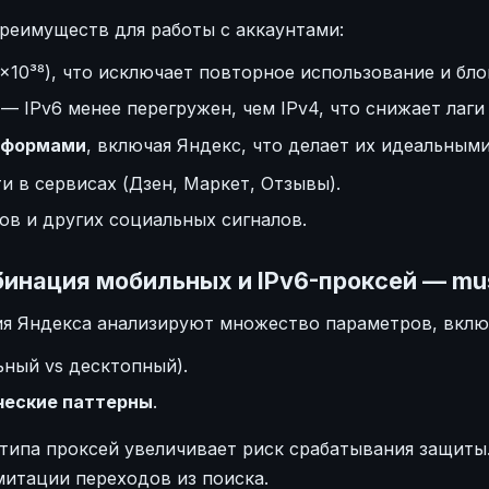
реимуществ для работы с аккаунтами:
×10³⁸), что исключает повторное использование и бло
— IPv6 менее перегружен, чем IPv4, что снижает лаги 
тформами
, включая Яндекс, что делает их идеальными
и в сервисах (Дзен, Маркет, Отзывы).
ов и других социальных сигналов.
бинация мобильных и IPv6-проксей — mus
я Яндекса анализируют множество параметров, вклю
ный vs десктопный).
нческие паттерны
.
 типа проксей увеличивает риск срабатывания защит
итации переходов из поиска.