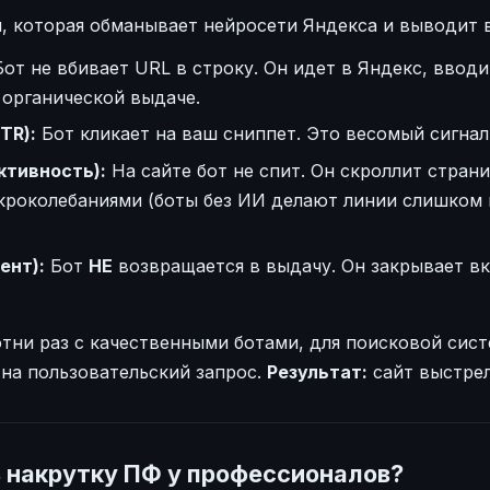
я, которая обманывает нейросети Яндекса и выводит в
от не вбивает URL в строку. Он идет в Яндекс, ввод
 органической выдаче.
TR):
Бот кликает на ваш сниппет. Это весомый сигнал
ктивность):
На сайте бот не спит. Он скроллит стран
кроколебаниями (боты без ИИ делают линии слишком 
ент):
Бот
НЕ
возвращается в выдачу. Он закрывает вк
отни раз с качественными ботами, для поисковой сис
на пользовательский запрос.
Результат:
сайт выстрел
ь накрутку ПФ у профессионалов?