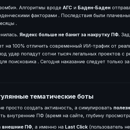
«зомби». Алгоритмы вроде
АГС
и
Баден-Баден
отправл
веденческими факторами
. Последствия были плачевны
месяцы
.
енилась.
Яндекс больше не банит за накрутку ПФ.
Зад
т на 100% отличить современный ИИ-трафик от реаль
под удар попадут сотни тысяч легальных проектов с р
для поисковика
. Сегодня наказание следует только з
гулянные тематические боты
не просто создать активность, а симулировать
полез
ь внутренние ПФ (время на сайте, глубину просмотра
а
внешние ПФ
, а именно на
Last Click
(пользователь не