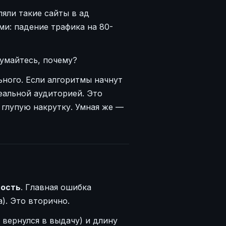
яли такие сайты в ад
ми: падение трафика на 80-
умайтесь, почему?
ного. Если алгоритмы начнут
еальной аудиторией. Это
а глупую накрутку. Умная же —
ность
. Главная ошибка
). Это вторично.
 вернулся в выдачу) и длину