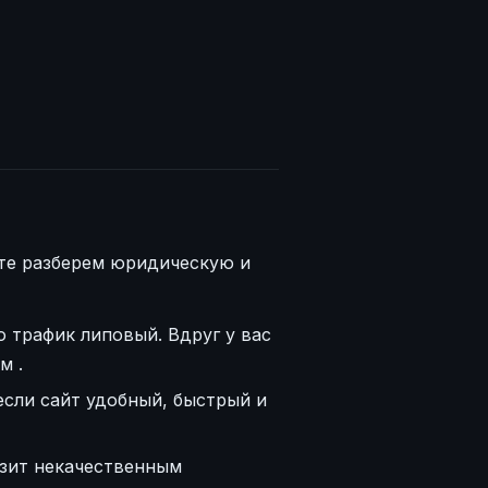
йте разберем юридическую и
о трафик липовый. Вдруг у вас
ом
.
если сайт удобный, быстрый и
озит некачественным